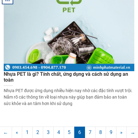
Th7
Nhựa PET là gì? Tính chất, ứng dụng và cách sử dụng an
toàn
Nhựa PET được ứng dụng nhiều hiện nay nhờ các đặc tính vượt trội.
Nắm rõ các thông tin về loại nhựa này giúp bạn đảm bảo an toàn
sức khỏe và an tâm hơn khi sử dụng
←
«
1
2
3
4
5
6
7
8
9
»
→