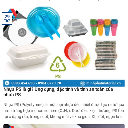
hóa chất.
29
Th7
Nhựa PS là gì? Ứng dụng, đặc tính và tính an toàn của
nhựa PS
Nhựa PS (Polystyrene) là một loại nhựa dẻo nhiệt được tạo ra từ quá
trình trùng hợp monome stiren (C₈H₈). Dưới điều kiện thường, PS tồn
tại ở dạng rắn, trong suốt, không mùi và khá giòn. Khi đốt, ngọn lửa
nhựa PS không ổn định và có thể phát ra mùi đặc trưng.