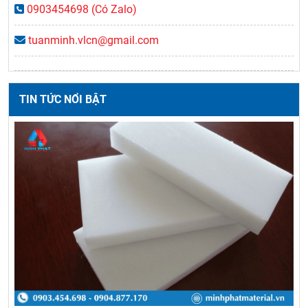
0903454698 (Có Zalo)
tuanminh.vlcn@gmail.com
TIN TỨC NỔI BẬT