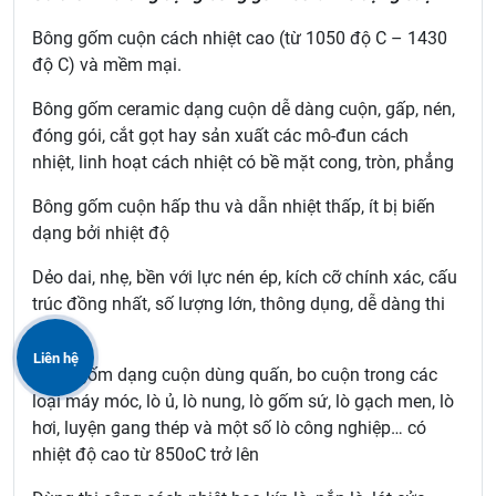
Bông gốm cuộn cách nhiệt cao (từ 1050 độ C – 1430
độ C) và mềm mại.
Bông gốm ceramic dạng cuộn dễ dàng cuộn, gấp, nén,
đóng gói, cắt gọt hay sản xuất các mô-đun cách
nhiệt, linh hoạt cách nhiệt có bề mặt cong, tròn, phẳng
Bông gốm cuộn hấp thu và dẫn nhiệt thấp, ít bị biến
dạng bởi nhiệt độ
Dẻo dai, nhẹ, bền với lực nén ép, kích cỡ chính xác, cấu
trúc đồng nhất, số lượng lớn, thông dụng, dễ dàng thi
công
Liên hệ
Bông gốm dạng cuộn dùng quấn, bo cuộn trong các
loại máy móc, lò ủ, lò nung, lò gốm sứ, lò gạch men, lò
hơi, luyện gang thép và một số lò công nghiệp… có
nhiệt độ cao từ 850oC trở lên